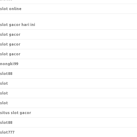
slot online
slot gacor hari ini
slot gacor
slot gacor
slot gacor
nongki99
slot88
slot
slot
slot
situs slot gacor
slot88
slot777