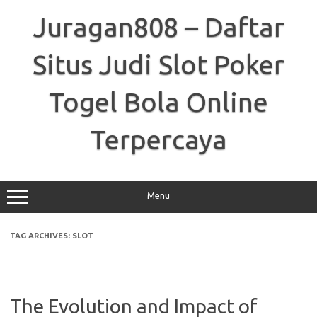
Skip
to
Juragan808 – Daftar
content
Situs Judi Slot Poker
Togel Bola Online
Terpercaya
Menu
TAG ARCHIVES:
SLOT
The Evolution and Impact of