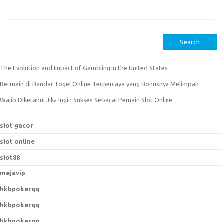
S
e
a
The Evolution and Impact of Gambling in the United States
r
Bermain di Bandar Togel Online Terpercaya yang Bonusnya Melimpah
c
h
Wajib Diketahui Jika Ingin Sukses Sebagai Pemain Slot Online
f
o
slot gacor
r
slot online
:
slot88
mejavip
hkbpokerqq
hkbpokerqq
hkbpokerqq