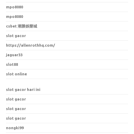
mpo8080
mpo8080
csbet 潮勝娛樂城
slot gacor
https://allenrothhq.com/
jaguar33
slot88
slot online
slot gacor hari ini
slot gacor
slot gacor
slot gacor
nongki99