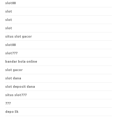
slot88
slot
slot
slot
situs slot gacor
slot88
slot777
bandar bola online
slot gacor
slot dana
slot deposit dana
situs slot777
777
depo 5k