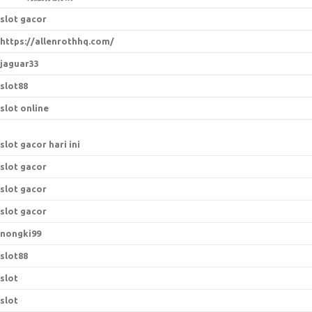
slot gacor
https://allenrothhq.com/
jaguar33
slot88
slot online
slot gacor hari ini
slot gacor
slot gacor
slot gacor
nongki99
slot88
slot
slot