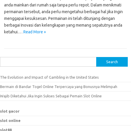
anda mainkan dari rumah saja tanpa perlu repot. Dalam menikmati
permainan tersebut, anda perlu mengetahui berbagai hal jika Ingin
menggapai kesuksesan. Permainan ini telah ditunjang dengan
berbagai Inovasi dan kelengkapan yang memang sepatutnya anda
ketahui.…
Read More »
S
e
a
The Evolution and Impact of Gambling in the United States
r
Bermain di Bandar Togel Online Terpercaya yang Bonusnya Melimpah
c
h
Wajib Diketahui Jika Ingin Sukses Sebagai Pemain Slot Online
f
o
slot gacor
r
slot online
:
slot88