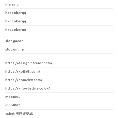
mejavip
hkbpokerqq
hkbpokerqq
hkbpokerqq
slot gacor
slot online
https://designintreior.com/
https://koi365l.com/
https://homekw.com/
https://knowtechie.co.uk/
mpo8080
mpo8080
csbet 潮勝娛樂城