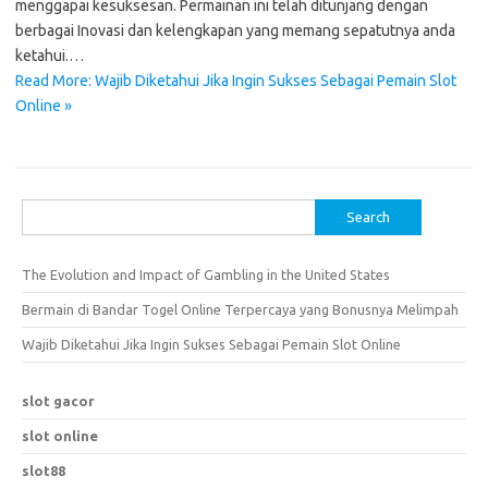
menggapai kesuksesan. Permainan ini telah ditunjang dengan
berbagai Inovasi dan kelengkapan yang memang sepatutnya anda
ketahui.…
Read More: Wajib Diketahui Jika Ingin Sukses Sebagai Pemain Slot
Online »
S
e
a
The Evolution and Impact of Gambling in the United States
r
Bermain di Bandar Togel Online Terpercaya yang Bonusnya Melimpah
c
h
Wajib Diketahui Jika Ingin Sukses Sebagai Pemain Slot Online
f
o
slot gacor
r
slot online
:
slot88