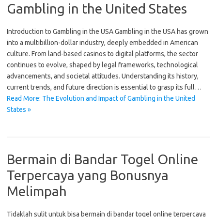
Gambling in the United States
Introduction to Gambling in the USA Gambling in the USA has grown
into a multibillion-dollar industry, deeply embedded in American
culture. From land-based casinos to digital platforms, the sector
continues to evolve, shaped by legal frameworks, technological
advancements, and societal attitudes. Understanding its history,
current trends, and future direction is essential to grasp its full…
Read More: The Evolution and Impact of Gambling in the United
States »
Bermain di Bandar Togel Online
Terpercaya yang Bonusnya
Melimpah
Tidaklah sulit untuk bisa bermain di bandar togel online terpercaya