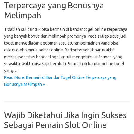
Terpercaya yang Bonusnya
Melimpah
Tidaklah sulit untuk bisa bermain di bandar togel online terpercaya
yang banyak bonus dan melimpah promonya. Pada setiap situs judi
togel menyediakan pedoman atau aturan permainan yang bisa
diikuti oleh semua bettor online. Bettor tersebut harus aktif
mengakses situs bandar togel untuk mengetahui informasi yang
sewaktu-waktu bisa saja berubah. Bermain di bandar online togel
yang…
Read More: Bermain di Bandar Togel Online Terpercaya yang
Bonusnya Melimpah »
Wajib Diketahui Jika Ingin Sukses
Sebagai Pemain Slot Online