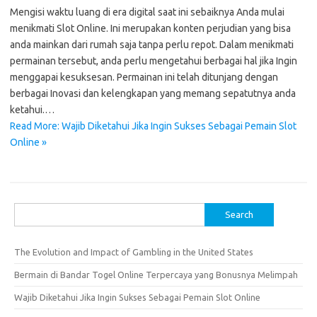
Mengisi waktu luang di era digital saat ini sebaiknya Anda mulai
menikmati Slot Online. Ini merupakan konten perjudian yang bisa
anda mainkan dari rumah saja tanpa perlu repot. Dalam menikmati
permainan tersebut, anda perlu mengetahui berbagai hal jika Ingin
menggapai kesuksesan. Permainan ini telah ditunjang dengan
berbagai Inovasi dan kelengkapan yang memang sepatutnya anda
ketahui.…
Read More: Wajib Diketahui Jika Ingin Sukses Sebagai Pemain Slot
Online »
S
e
a
The Evolution and Impact of Gambling in the United States
r
Bermain di Bandar Togel Online Terpercaya yang Bonusnya Melimpah
c
h
Wajib Diketahui Jika Ingin Sukses Sebagai Pemain Slot Online
f