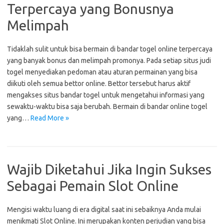
Terpercaya yang Bonusnya
Melimpah
Tidaklah sulit untuk bisa bermain di bandar togel online terpercaya
yang banyak bonus dan melimpah promonya. Pada setiap situs judi
togel menyediakan pedoman atau aturan permainan yang bisa
diikuti oleh semua bettor online. Bettor tersebut harus aktif
mengakses situs bandar togel untuk mengetahui informasi yang
sewaktu-waktu bisa saja berubah. Bermain di bandar online togel
yang…
Read More »
Wajib Diketahui Jika Ingin Sukses
Sebagai Pemain Slot Online
Mengisi waktu luang di era digital saat ini sebaiknya Anda mulai
menikmati Slot Online. Ini merupakan konten perjudian yang bisa