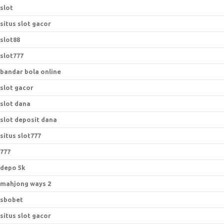
slot
situs slot gacor
slot88
slot777
bandar bola online
slot gacor
slot dana
slot deposit dana
situs slot777
777
depo 5k
mahjong ways 2
sbobet
situs slot gacor