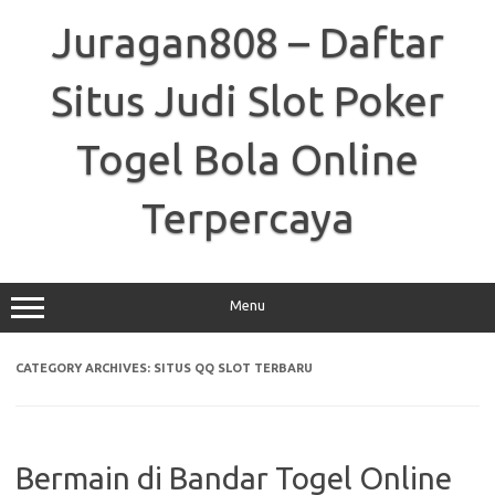
Skip
to
Juragan808 – Daftar
content
Situs Judi Slot Poker
Togel Bola Online
Terpercaya
Menu
CATEGORY ARCHIVES:
SITUS QQ SLOT TERBARU
Bermain di Bandar Togel Online