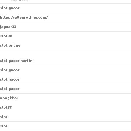
slot gacor
https://allenrothhq.com/
jaguar33
slot88
slot online
slot gacor hari ini
slot gacor
slot gacor
slot gacor
nongki99
slot88
slot
slot