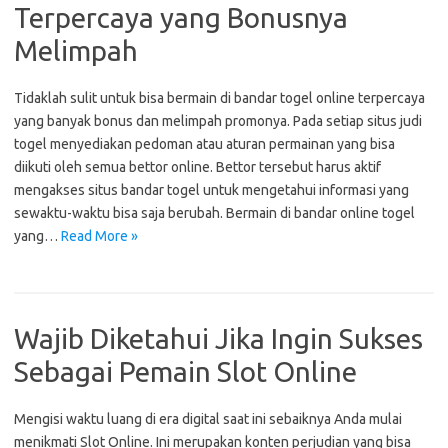
Terpercaya yang Bonusnya
Melimpah
Tidaklah sulit untuk bisa bermain di bandar togel online terpercaya
yang banyak bonus dan melimpah promonya. Pada setiap situs judi
togel menyediakan pedoman atau aturan permainan yang bisa
diikuti oleh semua bettor online. Bettor tersebut harus aktif
mengakses situs bandar togel untuk mengetahui informasi yang
sewaktu-waktu bisa saja berubah. Bermain di bandar online togel
yang…
Read More »
Wajib Diketahui Jika Ingin Sukses
Sebagai Pemain Slot Online
Mengisi waktu luang di era digital saat ini sebaiknya Anda mulai
menikmati Slot Online. Ini merupakan konten perjudian yang bisa