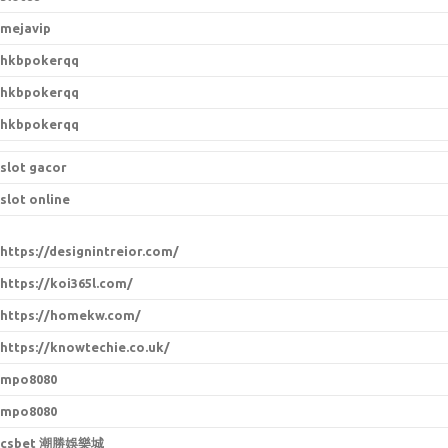
mejavip
hkbpokerqq
hkbpokerqq
hkbpokerqq
slot gacor
slot online
https://designintreior.com/
https://koi365l.com/
https://homekw.com/
https://knowtechie.co.uk/
mpo8080
mpo8080
csbet 潮勝娛樂城