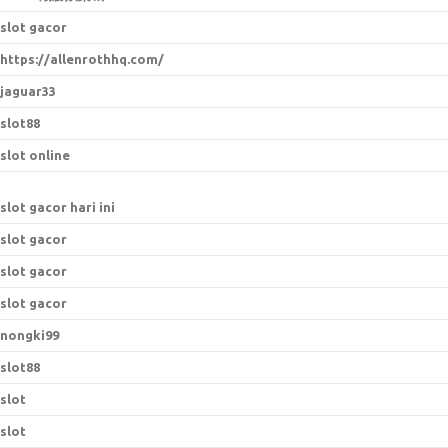
slot gacor
https://allenrothhq.com/
jaguar33
slot88
slot online
slot gacor hari ini
slot gacor
slot gacor
slot gacor
nongki99
slot88
slot
slot