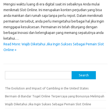
Mengisi waktu luang di era digital saat ini sebaiknya Anda mulai
menikmati Slot Online. Ini merupakan konten perjudian yang bisa
anda mainkan dari rumah saja tanpa perlu repot. Dalam menikmati
permainan tersebut, anda perlu mengetahui berbagai hal jika Ingin
menggapai kesuksesan. Permainan ini telah ditunjang dengan
berbagai Inovasi dan kelengkapan yang memang sepatutnya anda
ketahui.…
Read More: Wajib Diketahui Jika Ingin Sukses Sebagai Pemain Slot
Online »
S
e
a
The Evolution and Impact of Gambling in the United States
r
Bermain di Bandar Togel Online Terpercaya yang Bonusnya Melimpah
c
h
Wajib Diketahui Jika Ingin Sukses Sebagai Pemain Slot Online
f