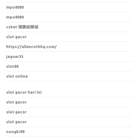
mpo8080
mpo8080
csbet 潮勝娛樂城
slot gacor
https://allenrothhq.com/
jaguar33
slot88
slot online
slot gacor hari ini
slot gacor
slot gacor
slot gacor
nongki99