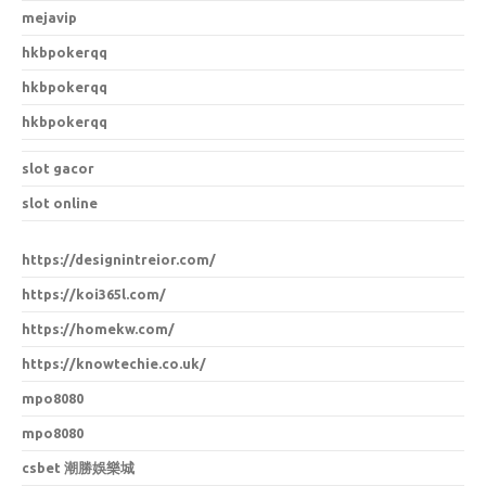
mejavip
hkbpokerqq
hkbpokerqq
hkbpokerqq
slot gacor
slot online
https://designintreior.com/
https://koi365l.com/
https://homekw.com/
https://knowtechie.co.uk/
mpo8080
mpo8080
csbet 潮勝娛樂城