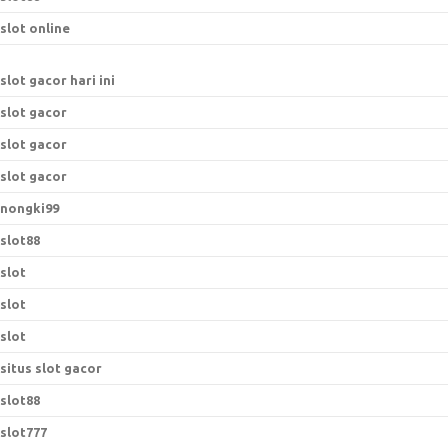
slot online
slot gacor hari ini
slot gacor
slot gacor
slot gacor
nongki99
slot88
slot
slot
slot
situs slot gacor
slot88
slot777