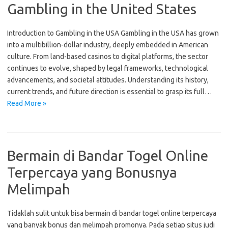
Gambling in the United States
Introduction to Gambling in the USA Gambling in the USA has grown
into a multibillion-dollar industry, deeply embedded in American
culture. From land-based casinos to digital platforms, the sector
continues to evolve, shaped by legal frameworks, technological
advancements, and societal attitudes. Understanding its history,
current trends, and future direction is essential to grasp its full…
Read More »
Bermain di Bandar Togel Online
Terpercaya yang Bonusnya
Melimpah
Tidaklah sulit untuk bisa bermain di bandar togel online terpercaya
yang banyak bonus dan melimpah promonya. Pada setiap situs judi