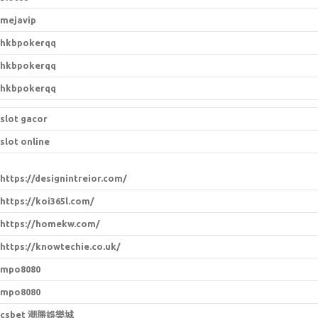
mejavip
hkbpokerqq
hkbpokerqq
hkbpokerqq
slot gacor
slot online
https://designintreior.com/
https://koi365l.com/
https://homekw.com/
https://knowtechie.co.uk/
mpo8080
mpo8080
csbet 潮勝娛樂城