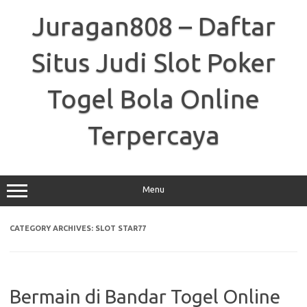
Skip
to
Juragan808 – Daftar
content
Situs Judi Slot Poker
Togel Bola Online
Terpercaya
Menu
CATEGORY ARCHIVES:
SLOT STAR77
Bermain di Bandar Togel Online