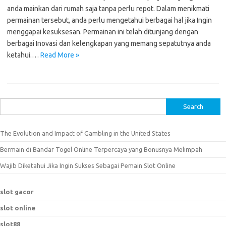
anda mainkan dari rumah saja tanpa perlu repot. Dalam menikmati
permainan tersebut, anda perlu mengetahui berbagai hal jika Ingin
menggapai kesuksesan. Permainan ini telah ditunjang dengan
berbagai Inovasi dan kelengkapan yang memang sepatutnya anda
ketahui.…
Read More »
S
e
a
The Evolution and Impact of Gambling in the United States
r
Bermain di Bandar Togel Online Terpercaya yang Bonusnya Melimpah
c
h
Wajib Diketahui Jika Ingin Sukses Sebagai Pemain Slot Online
f
o
slot gacor
r
slot online
:
slot88