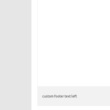
custom footer text left