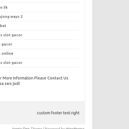
o 5k
jong ways 2
bet
us slot gacor
t gacor
t online
us slot gacor
r More Information Please
Contact Us
sa seo judi
custom footer text right
Iconic One
Theme | Powered by
Wordpress