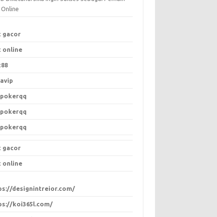
 Online
t gacor
t online
t88
avip
bpokerqq
bpokerqq
bpokerqq
t gacor
t online
ps://designintreior.com/
ps://koi365l.com/