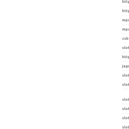
htt
htt
mp
mp
cs
slo
htt
jag
slo
slo
slo
slo
slo
slo