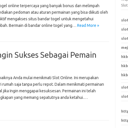
Slot
 togel online terpercaya yang banyak bonus dan melimpah
ediakan pedoman atau aturan permainan yang bisa diikuti oleh
 aktif mengakses situs bandar togel untuk mengetahui
slo
ubah. Bermain di bandar online togel yang…
Read More »
slo
slo
mej
Ingin Sukses Sebagai Pemain
hk
hk
hk
sebaiknya Anda mulai menikmati Slot Online. Ini merupakan
ri rumah saja tanpa perlu repot. Dalam menikmati permainan
slo
l jika Ingin menggapai kesuksesan. Permainan ini telah
slo
engkapan yang memang sepatutnya anda ketahui.…
htt
htt