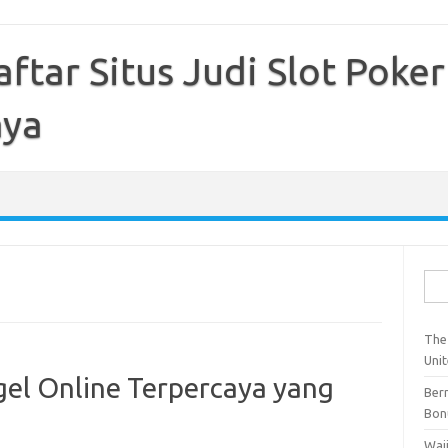
ftar Situs Judi Slot Poker
aya
Sea
for:
The
Uni
gel Online Terpercaya yang
Ber
Bon
Waji