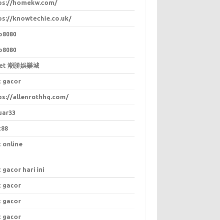
ps://homekw.com/
ps://knowtechie.co.uk/
o8080
o8080
bet 潮勝娛樂城
t gacor
ps://allenrothhq.com/
uar33
t88
t online
t gacor hari ini
t gacor
t gacor
t gacor