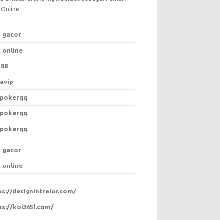
 Online
t gacor
t online
t88
avip
bpokerqq
bpokerqq
bpokerqq
t gacor
t online
ps://designintreior.com/
ps://koi365l.com/