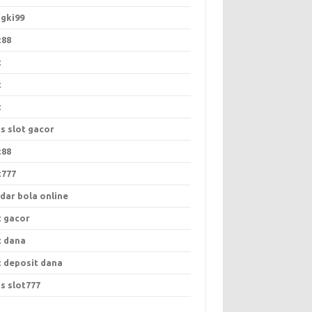
gki99
t88
t
t
t
us slot gacor
t88
t777
dar bola online
t gacor
t dana
t deposit dana
us slot777