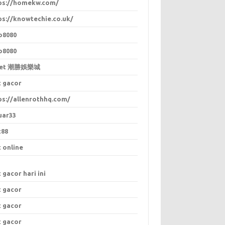
ps://homekw.com/
ps://knowtechie.co.uk/
o8080
o8080
bet 潮勝娛樂城
t gacor
ps://allenrothhq.com/
uar33
t88
t online
t gacor hari ini
t gacor
t gacor
t gacor