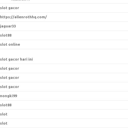
slot gacor
https://allenrothhq.com/
jaguar33
slot88
slot online
slot gacor hari ini
slot gacor
slot gacor
slot gacor
nongki99
slot88
slot
slot