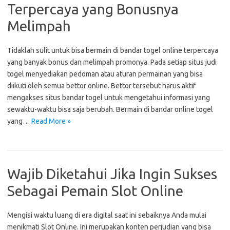
Terpercaya yang Bonusnya
Melimpah
Tidaklah sulit untuk bisa bermain di bandar togel online terpercaya
yang banyak bonus dan melimpah promonya. Pada setiap situs judi
togel menyediakan pedoman atau aturan permainan yang bisa
diikuti oleh semua bettor online. Bettor tersebut harus aktif
mengakses situs bandar togel untuk mengetahui informasi yang
sewaktu-waktu bisa saja berubah. Bermain di bandar online togel
yang…
Read More »
Wajib Diketahui Jika Ingin Sukses
Sebagai Pemain Slot Online
Mengisi waktu luang di era digital saat ini sebaiknya Anda mulai
menikmati Slot Online. Ini merupakan konten perjudian yang bisa