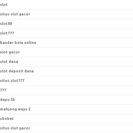
slot
situs slot gacor
slot88
slot777
bandar bola online
slot gacor
slot dana
slot deposit dana
situs slot777
777
depo 5k
mahjong ways 2
sbobet
situs slot gacor