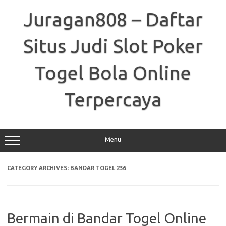
Skip
to
Juragan808 – Daftar
content
Situs Judi Slot Poker
Togel Bola Online
Terpercaya
Menu
CATEGORY ARCHIVES:
BANDAR TOGEL 236
Bermain di Bandar Togel Online