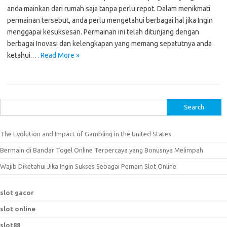
anda mainkan dari rumah saja tanpa perlu repot. Dalam menikmati
permainan tersebut, anda perlu mengetahui berbagai hal jika Ingin
menggapai kesuksesan. Permainan ini telah ditunjang dengan
berbagai Inovasi dan kelengkapan yang memang sepatutnya anda
ketahui.…
Read More »
S
e
a
The Evolution and Impact of Gambling in the United States
r
Bermain di Bandar Togel Online Terpercaya yang Bonusnya Melimpah
c
h
Wajib Diketahui Jika Ingin Sukses Sebagai Pemain Slot Online
f
o
slot gacor
r
slot online
:
slot88