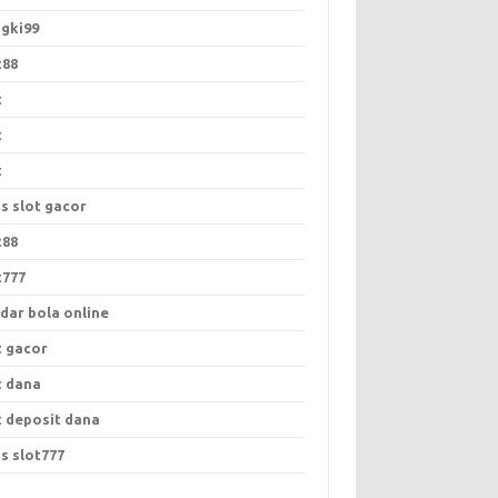
gki99
t88
t
t
t
us slot gacor
t88
t777
dar bola online
t gacor
t dana
t deposit dana
us slot777