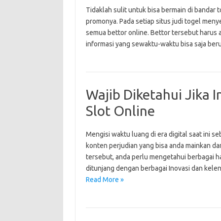
Tidaklah sulit untuk bisa bermain di bandar
promonya. Pada setiap situs judi togel meny
semua bettor online. Bettor tersebut harus
informasi yang sewaktu-waktu bisa saja ber
Wajib Diketahui Jika 
Slot Online
Mengisi waktu luang di era digital saat ini 
konten perjudian yang bisa anda mainkan da
tersebut, anda perlu mengetahui berbagai ha
ditunjang dengan berbagai Inovasi dan kel
Read More »