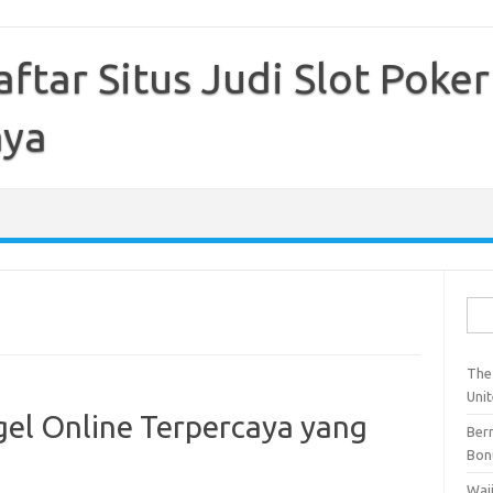
ftar Situs Judi Slot Poker
aya
Sea
for:
The
Uni
gel Online Terpercaya yang
Ber
Bon
Waji