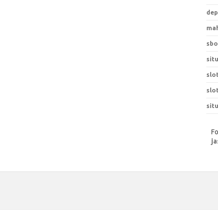
dep
mah
sbo
sit
slo
slo
sit
Fo
ja