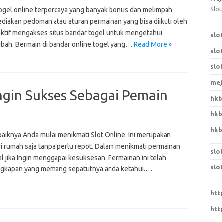
Slot
 togel online terpercaya yang banyak bonus dan melimpah
ediakan pedoman atau aturan permainan yang bisa diikuti oleh
 aktif mengakses situs bandar togel untuk mengetahui
slo
ubah. Bermain di bandar online togel yang…
Read More »
slo
slo
mej
Ingin Sukses Sebagai Pemain
hk
hk
hk
sebaiknya Anda mulai menikmati Slot Online. Ini merupakan
ri rumah saja tanpa perlu repot. Dalam menikmati permainan
slo
l jika Ingin menggapai kesuksesan. Permainan ini telah
slo
engkapan yang memang sepatutnya anda ketahui.…
htt
htt