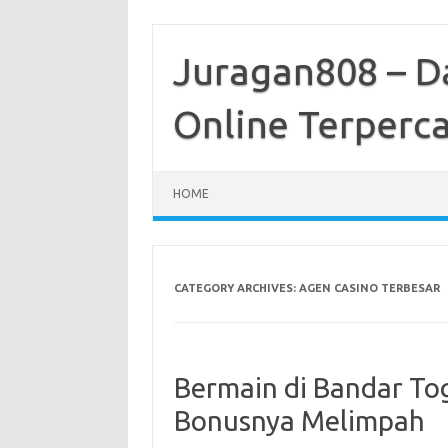
Skip
to
content
Juragan808 – Da
Online Terperc
HOME
CATEGORY ARCHIVES:
AGEN CASINO TERBESAR
Bermain di Bandar To
Bonusnya Melimpah