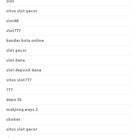
slot
situs slot gacor
slot88
slot777
bandar bola online
slot gacor
slot dana
slot deposit dana
situs slot777
777
depo 5k
mahjong ways 2
sbobet
situs slot gacor