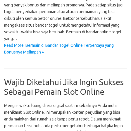
yang banyak bonus dan melimpah promonya. Pada setiap situs judi
togel menyediakan pedoman atau aturan permainan yang bisa
diikuti oleh semua bettor online. Bettor tersebut harus aktif
mengakses situs bandar togel untuk mengetahui informasi yang
sewaktu-waktu bisa saja berubah. Bermain di bandar online togel
yang…
Read More: Bermain di Bandar Togel Online Terpercaya yang
Bonusnya Melimpah »
Wajib Diketahui Jika Ingin Sukses
Sebagai Pemain Slot Online
Mengisi waktu luang di era digital saat ini sebaiknya Anda mulai
menikmati Slot Online. Ini merupakan konten perjudian yang bisa
anda mainkan dari rumah saja tanpa perlu repot. Dalam menikmati
permainan tersebut, anda perlu mengetahui berbagai hal jika Ingin