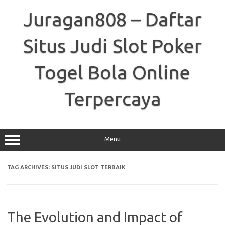
Skip
to
Juragan808 – Daftar
content
Situs Judi Slot Poker
Togel Bola Online
Terpercaya
Menu
TAG ARCHIVES:
SITUS JUDI SLOT TERBAIK
The Evolution and Impact of