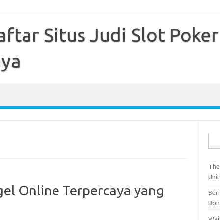
ftar Situs Judi Slot Poker
aya
Sea
for:
The
Uni
gel Online Terpercaya yang
Ber
Bon
Waji