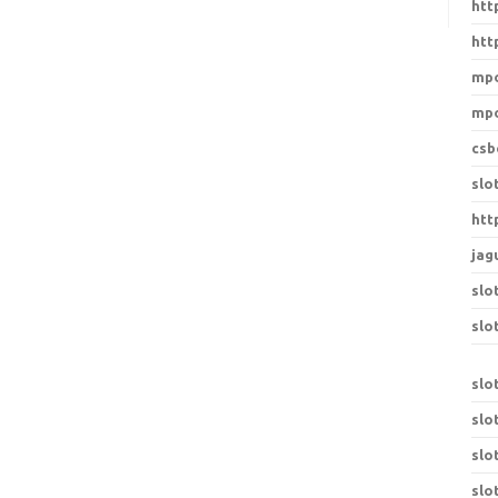
htt
htt
mp
mp
cs
slo
htt
jag
slo
slo
slo
slo
slo
slo