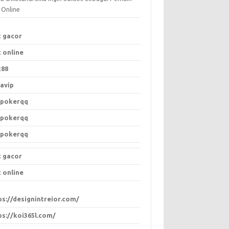
 Online
t gacor
t online
t88
avip
bpokerqq
bpokerqq
bpokerqq
t gacor
t online
ps://designintreior.com/
ps://koi365l.com/