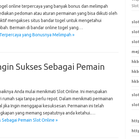
Slot
 togel online terpercaya yang banyak bonus dan melimpah
ediakan pedoman atau aturan permainan yang bisa diikuti oleh
 aktif mengakses situs bandar togel untuk mengetahui
slo
ubah. Bermain di bandar online togel yang…
slo
 Terpercaya yang Bonusnya Melimpah »
slo
mej
hk
Ingin Sukses Sebagai Pemain
hk
hk
sebaiknya Anda mulai menikmati Slot Online. Ini merupakan
slo
ri rumah saja tanpa perlu repot. Dalam menikmati permainan
slo
l jika Ingin menggapai kesuksesan. Permainan ini telah
engkapan yang memang sepatutnya anda ketahui.…
s Sebagai Pemain Slot Online »
htt
htt