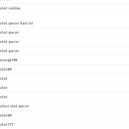
slot online
slot gacor hari ini
slot gacor
slot gacor
slot gacor
nongki99
slot88
slot
slot
slot
situs slot gacor
slot88
slot777