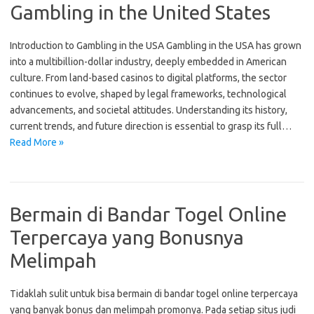
Gambling in the United States
Introduction to Gambling in the USA Gambling in the USA has grown
into a multibillion-dollar industry, deeply embedded in American
culture. From land-based casinos to digital platforms, the sector
continues to evolve, shaped by legal frameworks, technological
advancements, and societal attitudes. Understanding its history,
current trends, and future direction is essential to grasp its full…
Read More »
Bermain di Bandar Togel Online
Terpercaya yang Bonusnya
Melimpah
Tidaklah sulit untuk bisa bermain di bandar togel online terpercaya
yang banyak bonus dan melimpah promonya. Pada setiap situs judi