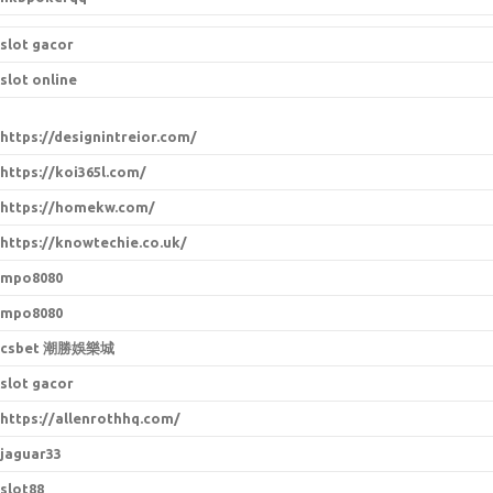
slot gacor
slot online
https://designintreior.com/
https://koi365l.com/
https://homekw.com/
https://knowtechie.co.uk/
mpo8080
mpo8080
csbet 潮勝娛樂城
slot gacor
https://allenrothhq.com/
jaguar33
slot88