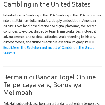
Gambling in the United States
Introduction to Gambling in the USA Gambling in the USA has grown
into a multibillion-dollar industry, deeply embedded in American
culture. From land-based casinos to digital platforms, the sector
continues to evolve, shaped by legal frameworks, technological
advancements, and societal attitudes. Understanding its history,
current trends, and future direction is essential to grasp its full…
Read More: The Evolution and Impact of Gambling in the United
States »
Bermain di Bandar Togel Online
Terpercaya yang Bonusnya
Melimpah
Tidaklah sulit untuk bisa bermain di bandar togel online terpercaya