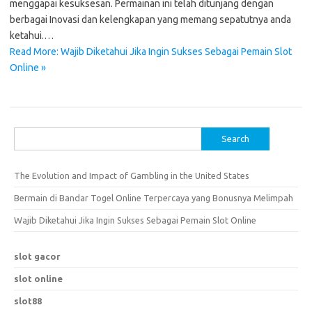
menggapai kesuksesan. Permainan ini telah ditunjang dengan
berbagai Inovasi dan kelengkapan yang memang sepatutnya anda
ketahui.…
Read More: Wajib Diketahui Jika Ingin Sukses Sebagai Pemain Slot
Online »
S
e
a
The Evolution and Impact of Gambling in the United States
r
Bermain di Bandar Togel Online Terpercaya yang Bonusnya Melimpah
c
h
Wajib Diketahui Jika Ingin Sukses Sebagai Pemain Slot Online
f
o
slot gacor
r
slot online
:
slot88