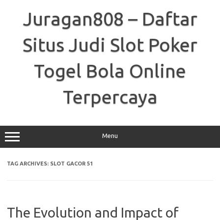
Skip
to
Juragan808 – Daftar
content
Situs Judi Slot Poker
Togel Bola Online
Terpercaya
Menu
TAG ARCHIVES:
SLOT GACOR 51
The Evolution and Impact of