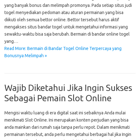
yang banyak bonus dan melimpah promonya. Pada setiap situs judi
togel menyediakan pedoman atau aturan permainan yang bisa
diikuti oleh semua bettor online. Bettor tersebut harus aktif
mengakses situs bandar togel untuk mengetahui informasi yang
sewaktu-waktu bisa saja berubah. Bermain di bandar online togel
yang…
Read More: Bermain di Bandar Togel Online Terpercaya yang
Bonusnya Melimpah »
Wajib Diketahui Jika Ingin Sukses
Sebagai Pemain Slot Online
Mengisi waktu luang di era digital saat ini sebaiknya Anda mulai
menikmati Slot Online. Ini merupakan konten perjudian yang bisa
anda mainkan dari rumah saja tanpa perlu repot. Dalam menikmati
permainan tersebut, anda perlu mengetahui berbagai hal jika Ingin