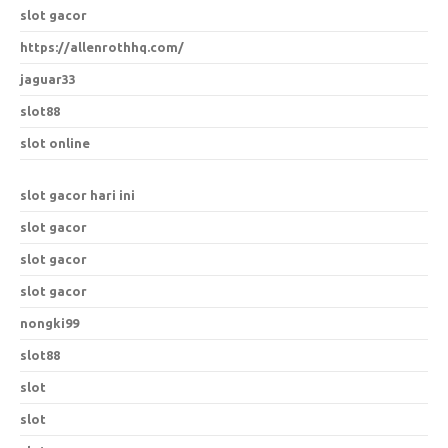
slot gacor
https://allenrothhq.com/
jaguar33
slot88
slot online
slot gacor hari ini
slot gacor
slot gacor
slot gacor
nongki99
slot88
slot
slot