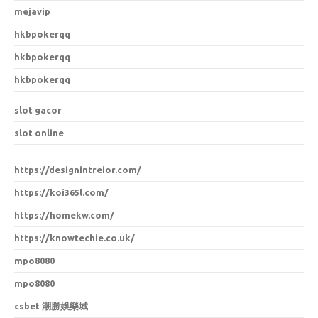
mejavip
hkbpokerqq
hkbpokerqq
hkbpokerqq
slot gacor
slot online
https://designintreior.com/
https://koi365l.com/
https://homekw.com/
https://knowtechie.co.uk/
mpo8080
mpo8080
csbet 潮勝娛樂城