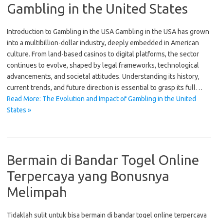
Gambling in the United States
Introduction to Gambling in the USA Gambling in the USA has grown
into a multibillion-dollar industry, deeply embedded in American
culture. From land-based casinos to digital platforms, the sector
continues to evolve, shaped by legal frameworks, technological
advancements, and societal attitudes. Understanding its history,
current trends, and future direction is essential to grasp its full…
Read More: The Evolution and Impact of Gambling in the United
States »
Bermain di Bandar Togel Online
Terpercaya yang Bonusnya
Melimpah
Tidaklah sulit untuk bisa bermain di bandar togel online terpercaya