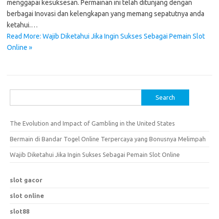
menggapai kesuksesan. Permainan ini telah ditunjang dengan
berbagai Inovasi dan kelengkapan yang memang sepatutnya anda
ketahui.…
Read More: Wajib Diketahui Jika Ingin Sukses Sebagai Pemain Slot
Online »
S
e
a
The Evolution and Impact of Gambling in the United States
r
Bermain di Bandar Togel Online Terpercaya yang Bonusnya Melimpah
c
h
Wajib Diketahui Jika Ingin Sukses Sebagai Pemain Slot Online
f
o
slot gacor
r
slot online
:
slot88