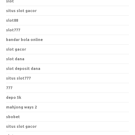
slot
situs slot gacor
slot88
slot777
bandar bola online
slot gacor
slot dana
slot deposit dana
situs slot777
777
depo 5k
mahjong ways 2
sbobet
situs slot gacor