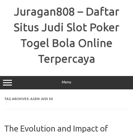
Skip
to
Juragan808 – Daftar
content
Situs Judi Slot Poker
Togel Bola Online
Terpercaya
Menu
TAG ARCHIVES:
AGEN JUDI 50
The Evolution and Impact of