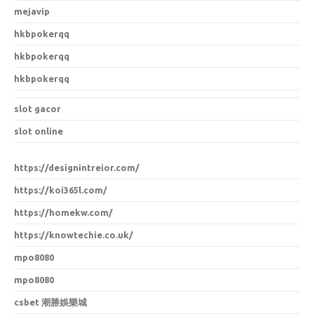
mejavip
hkbpokerqq
hkbpokerqq
hkbpokerqq
slot gacor
slot online
https://designintreior.com/
https://koi365l.com/
https://homekw.com/
https://knowtechie.co.uk/
mpo8080
mpo8080
csbet 潮勝娛樂城