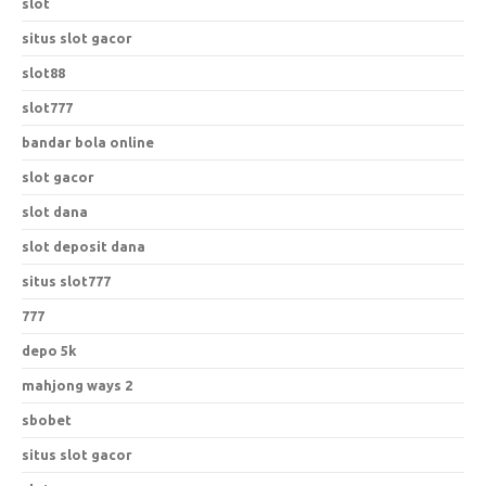
slot
situs slot gacor
slot88
slot777
bandar bola online
slot gacor
slot dana
slot deposit dana
situs slot777
777
depo 5k
mahjong ways 2
sbobet
situs slot gacor