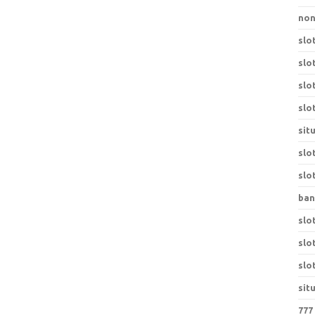
non
slo
slo
slo
slo
sit
slo
slo
ban
slo
slo
slo
sit
777