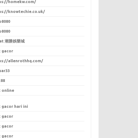
ps://homekw.com/
ps://knowtechie.co.uk/
o8080
o8080
bet 潮勝娛樂城
t gacor
ps://allenrothhq.com/
uar33
t88
t online
t gacor hari ini
t gacor
t gacor
t gacor