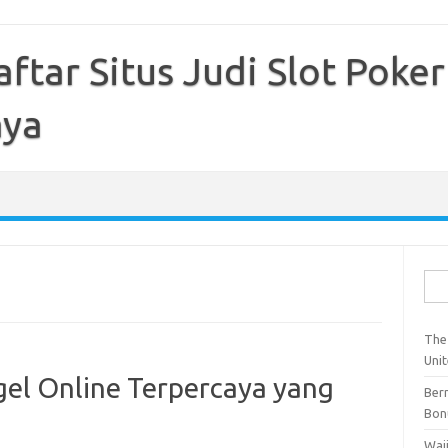
ftar Situs Judi Slot Poker
aya
Sea
for:
The
Uni
gel Online Terpercaya yang
Ber
Bon
Waji