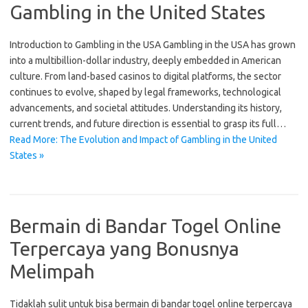
Gambling in the United States
Introduction to Gambling in the USA Gambling in the USA has grown
into a multibillion-dollar industry, deeply embedded in American
culture. From land-based casinos to digital platforms, the sector
continues to evolve, shaped by legal frameworks, technological
advancements, and societal attitudes. Understanding its history,
current trends, and future direction is essential to grasp its full…
Read More: The Evolution and Impact of Gambling in the United
States »
Bermain di Bandar Togel Online
Terpercaya yang Bonusnya
Melimpah
Tidaklah sulit untuk bisa bermain di bandar togel online terpercaya