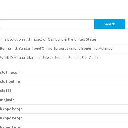
S
e
a
The Evolution and Impact of Gambling in the United States
r
Bermain di Bandar Togel Online Terpercaya yang Bonusnya Melimpah
c
h
Wajib Diketahui Jika Ingin Sukses Sebagai Pemain Slot Online
f
o
slot gacor
r
slot online
:
slot88
mejavip
hkbpokerqq
hkbpokerqq
hkbpokerqq