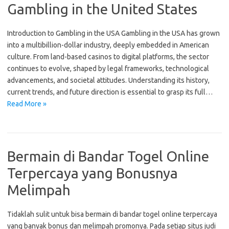
Gambling in the United States
Introduction to Gambling in the USA Gambling in the USA has grown
into a multibillion-dollar industry, deeply embedded in American
culture. From land-based casinos to digital platforms, the sector
continues to evolve, shaped by legal frameworks, technological
advancements, and societal attitudes. Understanding its history,
current trends, and future direction is essential to grasp its full…
Read More »
Bermain di Bandar Togel Online
Terpercaya yang Bonusnya
Melimpah
Tidaklah sulit untuk bisa bermain di bandar togel online terpercaya
yang banyak bonus dan melimpah promonya. Pada setiap situs judi