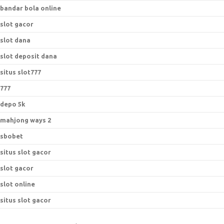
bandar bola online
slot gacor
slot dana
slot deposit dana
situs slot777
777
depo 5k
mahjong ways 2
sbobet
situs slot gacor
slot gacor
slot online
situs slot gacor