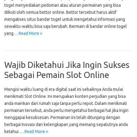
togel menyediakan pedoman atau aturan permainan yang bisa
diikuti oleh semua bettor online. Bettor tersebut harus aktif
mengakses situs bandar togel untuk mengetahui informasi yang
sewaktu-waktu bisa saja berubah. Bermain di bandar online togel
yang…
Read More »
Wajib Diketahui Jika Ingin Sukses
Sebagai Pemain Slot Online
Mengisi waktu luang di era digital saat ini sebaiknya Anda mulai
menikmati Slot Online. Ini merupakan konten perjudian yang bisa
anda mainkan dari rumah saja tanpa perlu repot. Dalam menikmati
permainan tersebut, anda perlu mengetahui berbagai hal jika Ingin
menggapai kesuksesan. Permainan ini telah ditunjang dengan
berbagai Inovasi dan kelengkapan yang memang sepatutnya anda
ketahui.…
Read More »