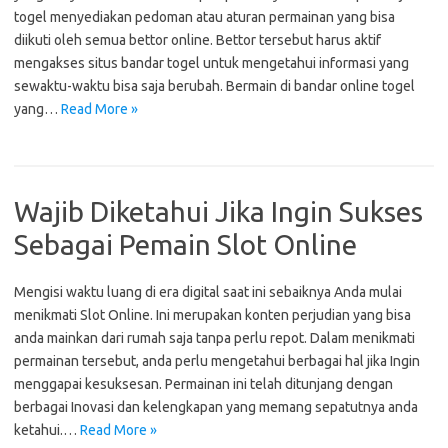
togel menyediakan pedoman atau aturan permainan yang bisa
diikuti oleh semua bettor online. Bettor tersebut harus aktif
mengakses situs bandar togel untuk mengetahui informasi yang
sewaktu-waktu bisa saja berubah. Bermain di bandar online togel
yang…
Read More »
Wajib Diketahui Jika Ingin Sukses
Sebagai Pemain Slot Online
Mengisi waktu luang di era digital saat ini sebaiknya Anda mulai
menikmati Slot Online. Ini merupakan konten perjudian yang bisa
anda mainkan dari rumah saja tanpa perlu repot. Dalam menikmati
permainan tersebut, anda perlu mengetahui berbagai hal jika Ingin
menggapai kesuksesan. Permainan ini telah ditunjang dengan
berbagai Inovasi dan kelengkapan yang memang sepatutnya anda
ketahui.…
Read More »