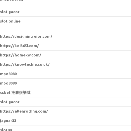
slot gacor
slot online
https://designintreior.com/
https://koi365l.com/
https://homekw.com/
https://knowtechie.co.uk/
mpo8080
mpo8080
csbet 潮勝娛樂城
slot gacor
https://allenrothhq.com/
jaguar33
slot88