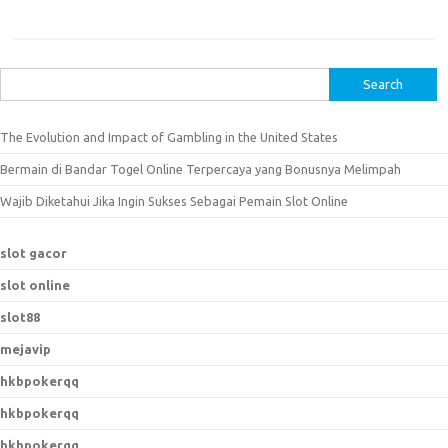
S
e
a
The Evolution and Impact of Gambling in the United States
r
Bermain di Bandar Togel Online Terpercaya yang Bonusnya Melimpah
c
h
Wajib Diketahui Jika Ingin Sukses Sebagai Pemain Slot Online
f
o
slot gacor
r
slot online
:
slot88
mejavip
hkbpokerqq
hkbpokerqq
hkbpokerqq