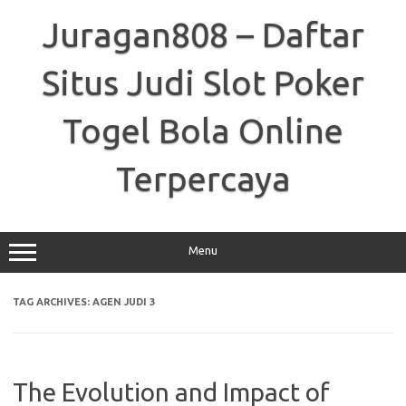
Skip
to
Juragan808 – Daftar
content
Situs Judi Slot Poker
Togel Bola Online
Terpercaya
Menu
TAG ARCHIVES:
AGEN JUDI 3
The Evolution and Impact of