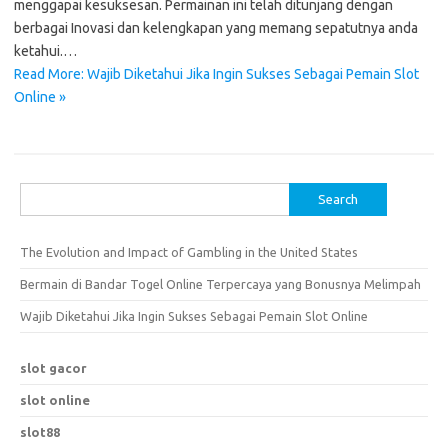
menggapai kesuksesan. Permainan ini telah ditunjang dengan
berbagai Inovasi dan kelengkapan yang memang sepatutnya anda
ketahui.…
Read More: Wajib Diketahui Jika Ingin Sukses Sebagai Pemain Slot
Online »
S
e
a
The Evolution and Impact of Gambling in the United States
r
Bermain di Bandar Togel Online Terpercaya yang Bonusnya Melimpah
c
h
Wajib Diketahui Jika Ingin Sukses Sebagai Pemain Slot Online
f
o
slot gacor
r
slot online
:
slot88