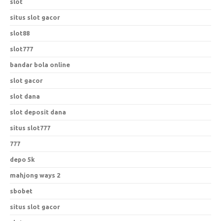
slot
situs slot gacor
slot88
slot777
bandar bola online
slot gacor
slot dana
slot deposit dana
situs slot777
777
depo 5k
mahjong ways 2
sbobet
situs slot gacor