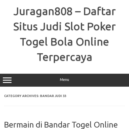
Skip
to
Juragan808 – Daftar
content
Situs Judi Slot Poker
Togel Bola Online
Terpercaya
Menu
CATEGORY ARCHIVES:
BANDAR JUDI 33
Bermain di Bandar Togel Online