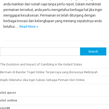
anda mainkan dari rumah saja tanpa perlu repot. Dalam menikmati
permainan tersebut, anda perlu mengetahui berbagai hal jika Ingin
menggapai kesuksesan. Permainan ini telah ditunjang dengan
berbagai Inovasi dan kelengkapan yang memang sepatutnya anda
ketahui.…
Read More »
S
e
a
The Evolution and Impact of Gambling in the United States
r
Bermain di Bandar Togel Online Terpercaya yang Bonusnya Melimpah
c
h
Wajib Diketahui Jika Ingin Sukses Sebagai Pemain Slot Online
f
o
slot gacor
r
slot online
:
slot88