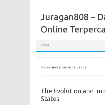
Skip
to
content
Juragan808 – Da
Online Terperc
HOME
TAG ARCHIVES:
DEPOSIT PULSA 76
The Evolution and Imp
States