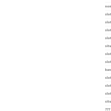
non
slo
slo
slo
slo
sit
slo
slo
ban
slo
slo
slo
sit
777