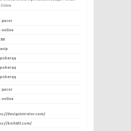
 Online
t gacor
t online
t88
avip
bpokerqq
bpokerqq
bpokerqq
t gacor
t online
ps://designintreior.com/
ps://koi365l.com/