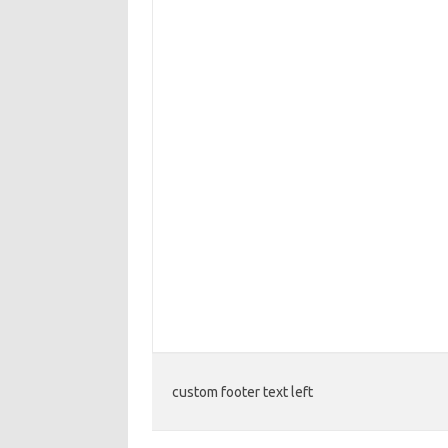
custom footer text left