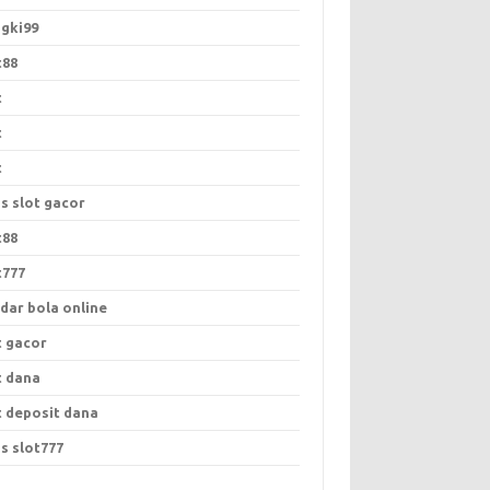
gki99
t88
t
t
t
us slot gacor
t88
t777
dar bola online
t gacor
t dana
t deposit dana
us slot777