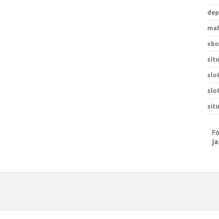
dep
mah
sbo
sit
slo
slo
sit
Fo
ja