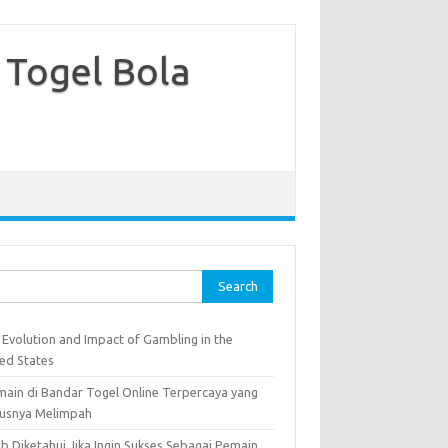
 Togel Bola
rch
 Evolution and Impact of Gambling in the
ted States
main di Bandar Togel Online Terpercaya yang
usnya Melimpah
b Diketahui Jika Ingin Sukses Sebagai Pemain