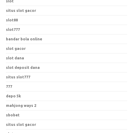
slot
situs slot gacor
slot88
slot777
bandar bola online
slot gacor
slot dana
slot deposit dana
situs slot777
777
depo 5k
mahjong ways 2
sbobet
situs slot gacor