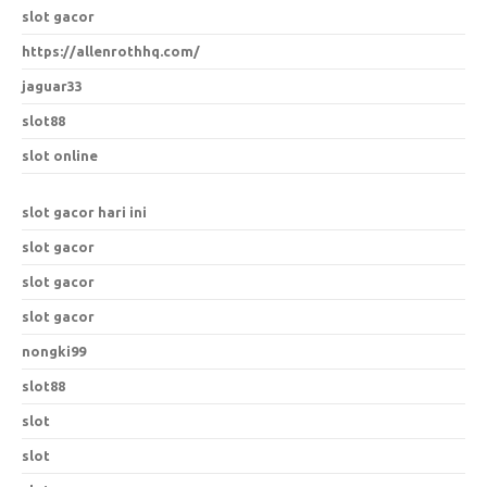
slot gacor
https://allenrothhq.com/
jaguar33
slot88
slot online
slot gacor hari ini
slot gacor
slot gacor
slot gacor
nongki99
slot88
slot
slot