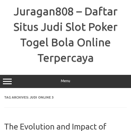
Skip
to
Juragan808 – Daftar
content
Situs Judi Slot Poker
Togel Bola Online
Terpercaya
Menu
TAG ARCHIVES:
JUDI ONLINE 3
The Evolution and Impact of