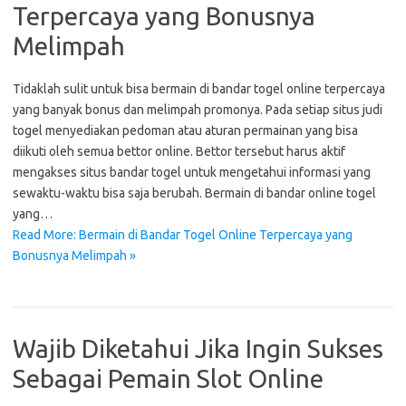
Terpercaya yang Bonusnya
Melimpah
Tidaklah sulit untuk bisa bermain di bandar togel online terpercaya
yang banyak bonus dan melimpah promonya. Pada setiap situs judi
togel menyediakan pedoman atau aturan permainan yang bisa
diikuti oleh semua bettor online. Bettor tersebut harus aktif
mengakses situs bandar togel untuk mengetahui informasi yang
sewaktu-waktu bisa saja berubah. Bermain di bandar online togel
yang…
Read More: Bermain di Bandar Togel Online Terpercaya yang
Bonusnya Melimpah »
Wajib Diketahui Jika Ingin Sukses
Sebagai Pemain Slot Online