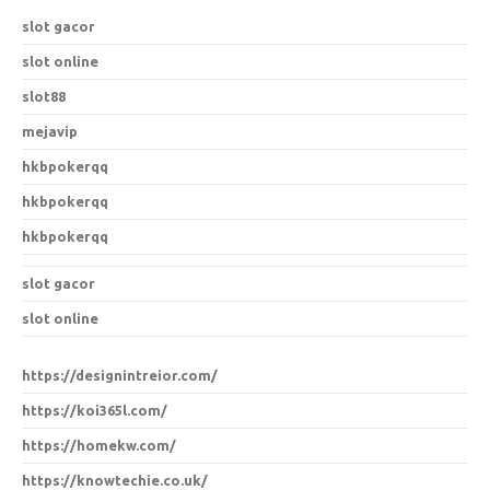
o
slot gacor
r
slot online
:
slot88
mejavip
hkbpokerqq
hkbpokerqq
hkbpokerqq
slot gacor
slot online
https://designintreior.com/
https://koi365l.com/
https://homekw.com/
https://knowtechie.co.uk/