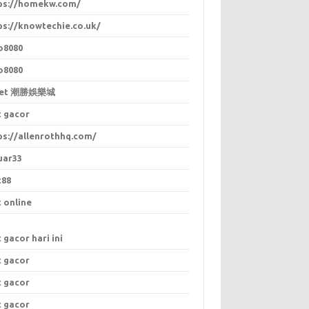
ps://homekw.com/
ps://knowtechie.co.uk/
o8080
o8080
bet 潮勝娛樂城
t gacor
ps://allenrothhq.com/
uar33
t88
t online
t gacor hari ini
t gacor
t gacor
t gacor