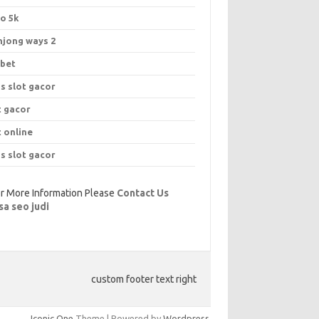
o 5k
jong ways 2
bet
us slot gacor
t gacor
t online
us slot gacor
r More Information Please
Contact Us
sa seo judi
custom footer text right
Iconic One
Theme | Powered by
Wordpress