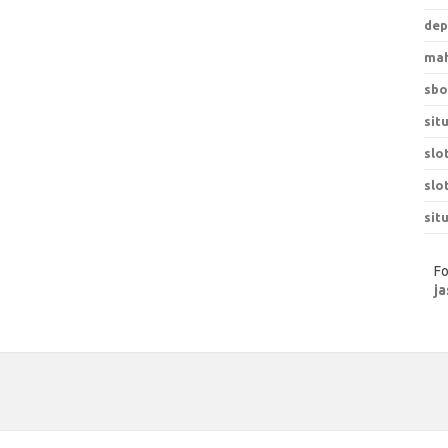
dep
mah
sbo
sit
slo
slo
sit
Fo
ja