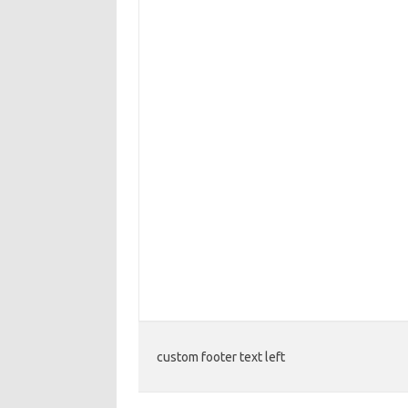
custom footer text left