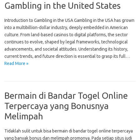
Gambling in the United States
Introduction to Gambling in the USA Gambling in the USA has grown
into a multibillion-dollar industry, deeply embedded in American
culture. From land-based casinos to digital platforms, the sector
continues to evolve, shaped by legal frameworks, technological
advancements, and societal attitudes. Understanding its history,
current trends, and future direction is essential to grasp its full…
Read More »
Bermain di Bandar Togel Online
Terpercaya yang Bonusnya
Melimpah
Tidaklah sulit untuk bisa bermain di bandar togel online terpercaya
yang banyak bonus dan melimpah promonya. Pada setiap situs judi