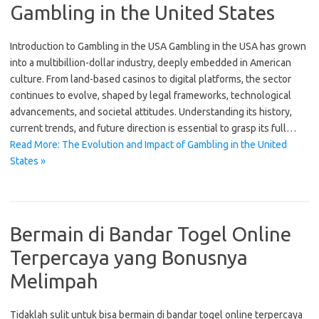
Gambling in the United States
Introduction to Gambling in the USA Gambling in the USA has grown
into a multibillion-dollar industry, deeply embedded in American
culture. From land-based casinos to digital platforms, the sector
continues to evolve, shaped by legal frameworks, technological
advancements, and societal attitudes. Understanding its history,
current trends, and future direction is essential to grasp its full…
Read More: The Evolution and Impact of Gambling in the United
States »
Bermain di Bandar Togel Online
Terpercaya yang Bonusnya
Melimpah
Tidaklah sulit untuk bisa bermain di bandar togel online terpercaya