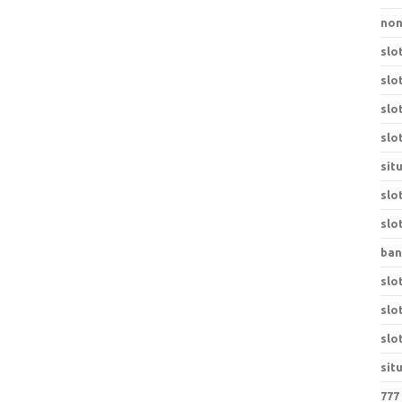
non
slo
slo
slo
slo
sit
slo
slo
ban
slo
slo
slo
sit
777