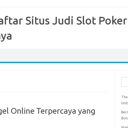
ftar Situs Judi Slot Poker
aya
Sea
for:
The
Uni
gel Online Terpercaya yang
Ber
Bon
Waji