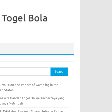
 Togel Bola
rch
 Evolution and Impact of Gambling in the
ted States
main di Bandar Togel Online Terpercaya yang
usnya Melimpah
b Diketahui Jika Ingin Sukses Sebagai Pemain