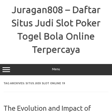
Skip
to
Juragan808 – Daftar
content
Situs Judi Slot Poker
Togel Bola Online
Terpercaya
Menu
TAG ARCHIVES:
SITUS JUDI SLOT ONLINE 19
The Evolution and Impact of