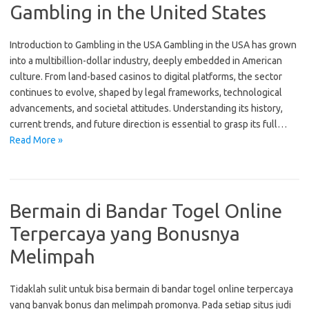
Gambling in the United States
Introduction to Gambling in the USA Gambling in the USA has grown
into a multibillion-dollar industry, deeply embedded in American
culture. From land-based casinos to digital platforms, the sector
continues to evolve, shaped by legal frameworks, technological
advancements, and societal attitudes. Understanding its history,
current trends, and future direction is essential to grasp its full…
Read More »
Bermain di Bandar Togel Online
Terpercaya yang Bonusnya
Melimpah
Tidaklah sulit untuk bisa bermain di bandar togel online terpercaya
yang banyak bonus dan melimpah promonya. Pada setiap situs judi