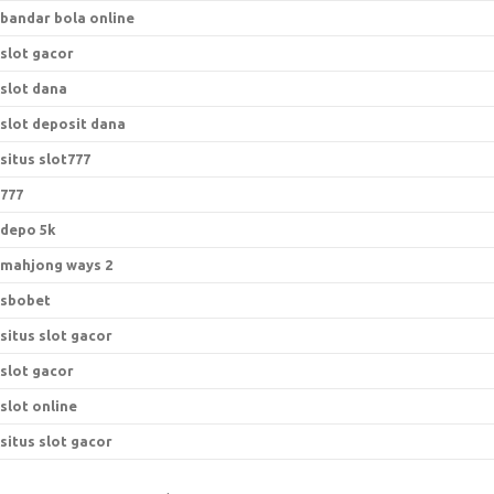
bandar bola online
slot gacor
slot dana
slot deposit dana
situs slot777
777
depo 5k
mahjong ways 2
sbobet
situs slot gacor
slot gacor
slot online
situs slot gacor