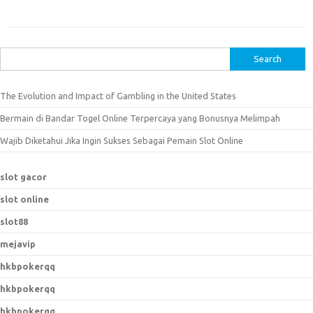
S
e
a
The Evolution and Impact of Gambling in the United States
r
Bermain di Bandar Togel Online Terpercaya yang Bonusnya Melimpah
c
h
Wajib Diketahui Jika Ingin Sukses Sebagai Pemain Slot Online
f
o
slot gacor
r
slot online
:
slot88
mejavip
hkbpokerqq
hkbpokerqq
hkbpokerqq