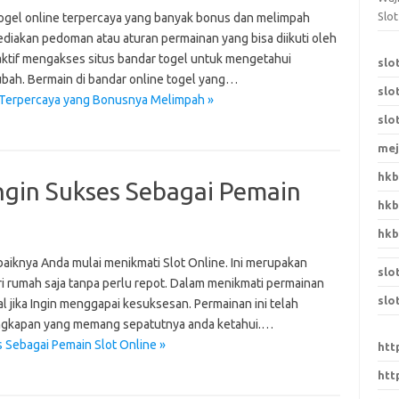
Slot
 togel online terpercaya yang banyak bonus dan melimpah
ediakan pedoman atau aturan permainan yang bisa diikuti oleh
 aktif mengakses situs bandar togel untuk mengetahui
slo
ubah. Bermain di bandar online togel yang…
slo
 Terpercaya yang Bonusnya Melimpah »
slo
mej
hk
Ingin Sukses Sebagai Pemain
hk
hk
sebaiknya Anda mulai menikmati Slot Online. Ini merupakan
slo
ri rumah saja tanpa perlu repot. Dalam menikmati permainan
slo
l jika Ingin menggapai kesuksesan. Permainan ini telah
engkapan yang memang sepatutnya anda ketahui.…
s Sebagai Pemain Slot Online »
htt
htt