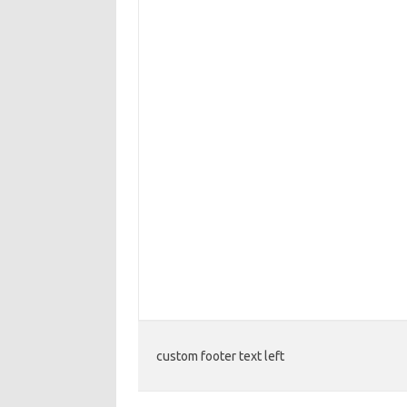
custom footer text left