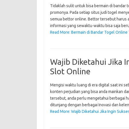
Tidaklah sulit untuk bisa bermain di bandar
promonya. Pada setiap situs judi togel meny
semua bettor online. Bettor tersebut harus
informasi yang sewaktu-waktu bisa saja ber
Read More: Bermain di Bandar Togel Online
Wajib Diketahui Jika 
Slot Online
Mengisi waktu luang di era digital saat ini 
konten perjudian yang bisa anda mainkan da
tersebut, anda perlu mengetahui berbagai ha
ditunjang dengan berbagai Inovasi dan kel
Read More: Wajib Diketahui Jika Ingin Sukse