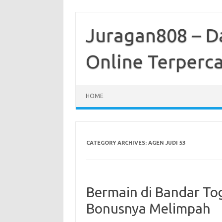
Skip
to
content
Juragan808 – Da
Online Terperc
HOME
CATEGORY ARCHIVES:
AGEN JUDI 53
Bermain di Bandar To
Bonusnya Melimpah