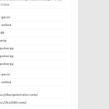
 Online
t gacor
t online
t88
avip
bpokerqq
bpokerqq
bpokerqq
t gacor
t online
ps://designintreior.com/
ps://koi365l.com/