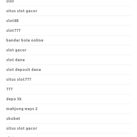
slot
situs slot gacor
slot88
slot777
bandar bola online
slot gacor
slot dana
slot deposit dana
situs slot777
777
depo 5k
mahjong ways 2
sbobet
situs slot gacor