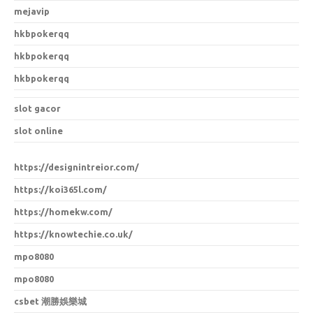
mejavip
hkbpokerqq
hkbpokerqq
hkbpokerqq
slot gacor
slot online
https://designintreior.com/
https://koi365l.com/
https://homekw.com/
https://knowtechie.co.uk/
mpo8080
mpo8080
csbet 潮勝娛樂城