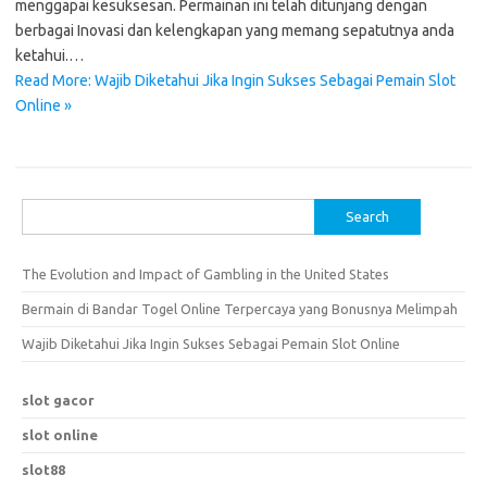
menggapai kesuksesan. Permainan ini telah ditunjang dengan
berbagai Inovasi dan kelengkapan yang memang sepatutnya anda
ketahui.…
Read More: Wajib Diketahui Jika Ingin Sukses Sebagai Pemain Slot
Online »
S
e
a
The Evolution and Impact of Gambling in the United States
r
Bermain di Bandar Togel Online Terpercaya yang Bonusnya Melimpah
c
h
Wajib Diketahui Jika Ingin Sukses Sebagai Pemain Slot Online
f
o
slot gacor
r
slot online
:
slot88