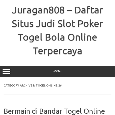
Skip
to
Juragan808 – Daftar
content
Situs Judi Slot Poker
Togel Bola Online
Terpercaya
Menu
CATEGORY ARCHIVES:
TOGEL ONLINE 26
Bermain di Bandar Togel Online