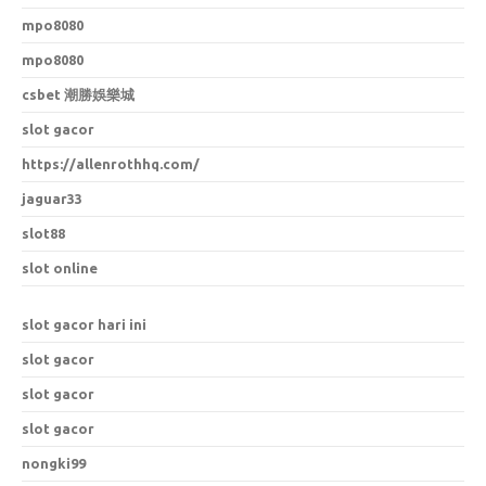
mpo8080
mpo8080
csbet 潮勝娛樂城
slot gacor
https://allenrothhq.com/
jaguar33
slot88
slot online
slot gacor hari ini
slot gacor
slot gacor
slot gacor
nongki99