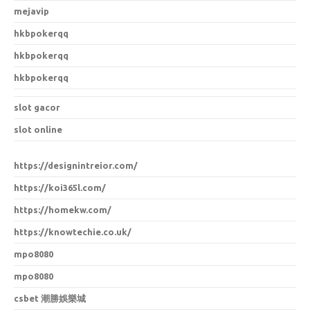
mejavip
hkbpokerqq
hkbpokerqq
hkbpokerqq
slot gacor
slot online
https://designintreior.com/
https://koi365l.com/
https://homekw.com/
https://knowtechie.co.uk/
mpo8080
mpo8080
csbet 潮勝娛樂城