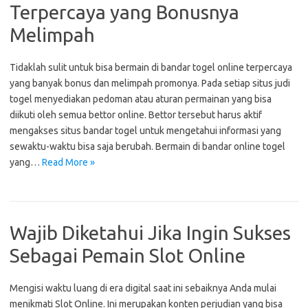
Terpercaya yang Bonusnya
Melimpah
Tidaklah sulit untuk bisa bermain di bandar togel online terpercaya
yang banyak bonus dan melimpah promonya. Pada setiap situs judi
togel menyediakan pedoman atau aturan permainan yang bisa
diikuti oleh semua bettor online. Bettor tersebut harus aktif
mengakses situs bandar togel untuk mengetahui informasi yang
sewaktu-waktu bisa saja berubah. Bermain di bandar online togel
yang…
Read More »
Wajib Diketahui Jika Ingin Sukses
Sebagai Pemain Slot Online
Mengisi waktu luang di era digital saat ini sebaiknya Anda mulai
menikmati Slot Online. Ini merupakan konten perjudian yang bisa