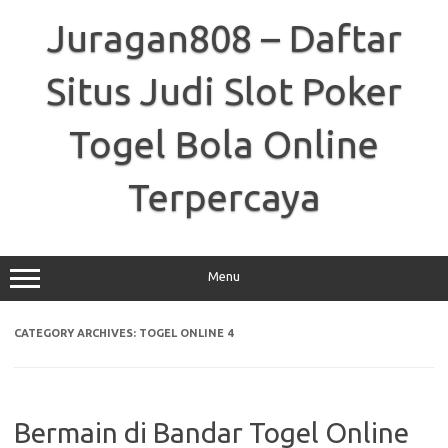
Skip
to
Juragan808 – Daftar
content
Situs Judi Slot Poker
Togel Bola Online
Terpercaya
Menu
CATEGORY ARCHIVES:
TOGEL ONLINE 4
Bermain di Bandar Togel Online