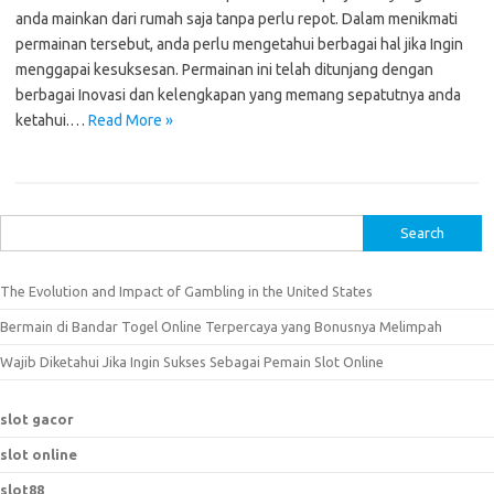
anda mainkan dari rumah saja tanpa perlu repot. Dalam menikmati
permainan tersebut, anda perlu mengetahui berbagai hal jika Ingin
menggapai kesuksesan. Permainan ini telah ditunjang dengan
berbagai Inovasi dan kelengkapan yang memang sepatutnya anda
ketahui.…
Read More »
S
e
a
The Evolution and Impact of Gambling in the United States
r
Bermain di Bandar Togel Online Terpercaya yang Bonusnya Melimpah
c
h
Wajib Diketahui Jika Ingin Sukses Sebagai Pemain Slot Online
f
o
slot gacor
r
slot online
:
slot88