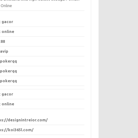
 Online
t gacor
t online
t88
avip
bpokerqq
bpokerqq
bpokerqq
t gacor
t online
ps://designintreior.com/
ps://koi365l.com/