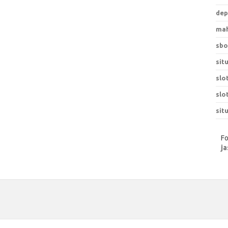
dep
mah
sbo
sit
slo
slo
sit
Fo
ja