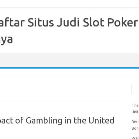
ftar Situs Judi Slot Poker
aya
Sea
for:
The
Uni
act of Gambling in the United
Ber
Bon
Waji