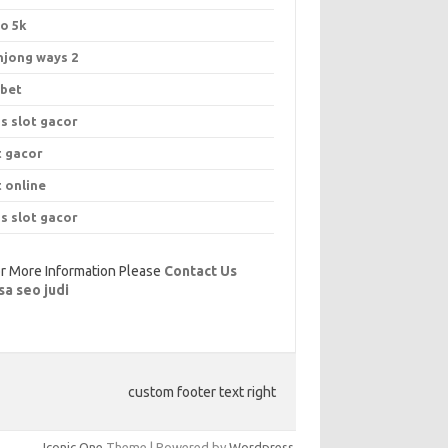
o 5k
jong ways 2
bet
us slot gacor
t gacor
t online
us slot gacor
r More Information Please
Contact Us
sa seo judi
custom footer text right
Iconic One
Theme | Powered by
Wordpress