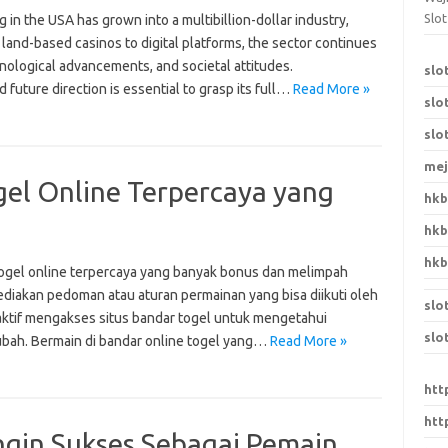
Slot
 in the USA has grown into a multibillion-dollar industry,
and-based casinos to digital platforms, the sector continues
nological advancements, and societal attitudes.
slo
d future direction is essential to grasp its full…
Read More »
slo
slo
mej
gel Online Terpercaya yang
hk
hk
hk
 togel online terpercaya yang banyak bonus dan melimpah
ediakan pedoman atau aturan permainan yang bisa diikuti oleh
slo
 aktif mengakses situs bandar togel untuk mengetahui
slo
ubah. Bermain di bandar online togel yang…
Read More »
htt
htt
Ingin Sukses Sebagai Pemain