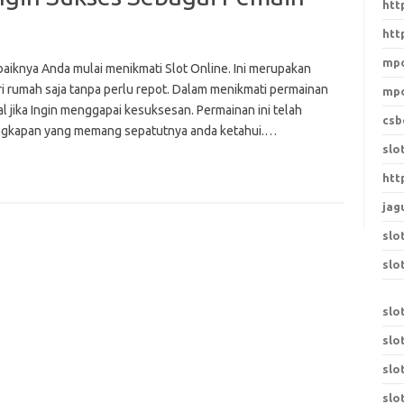
htt
htt
mp
sebaiknya Anda mulai menikmati Slot Online. Ini merupakan
ri rumah saja tanpa perlu repot. Dalam menikmati permainan
mp
l jika Ingin menggapai kesuksesan. Permainan ini telah
cs
engkapan yang memang sepatutnya anda ketahui.…
slo
htt
jag
slo
slo
slo
slo
slo
slo