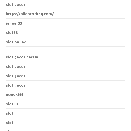
slot gacor
https://allenrothhq.com/
jaguar33
slot88
slot online
slot gacor hari ini
slot gacor
slot gacor
slot gacor
nongki99
slot88
slot
slot