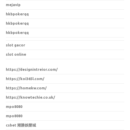
mejavip
hkbpokerqq
hkbpokerqq
hkbpokerqq
slot gacor
slot online
https://designintreior.com/
https://koi365l.com/
https://homekw.com/
https://knowtechie.co.uk/
mpo8080
mpo8080
csbet 潮勝娛樂城