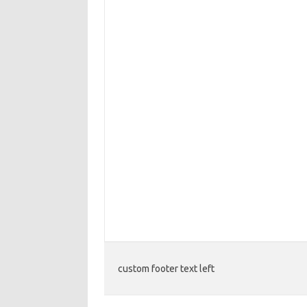
custom footer text left