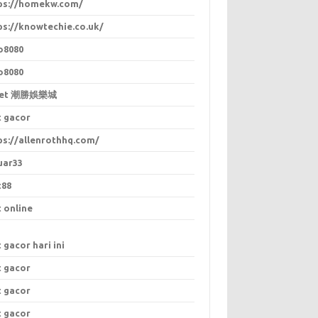
ps://homekw.com/
ps://knowtechie.co.uk/
o8080
o8080
bet 潮勝娛樂城
t gacor
ps://allenrothhq.com/
uar33
t88
t online
t gacor hari ini
t gacor
t gacor
t gacor