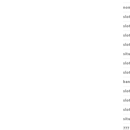
non
slo
slo
slo
slo
sit
slo
slo
ban
slo
slo
slo
sit
777