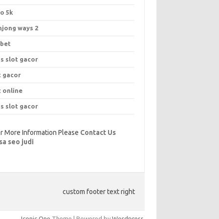
o 5k
jong ways 2
bet
us slot gacor
t gacor
t online
us slot gacor
r More Information Please
Contact Us
sa seo judi
custom footer text right
Iconic One
Theme | Powered by
Wordpress