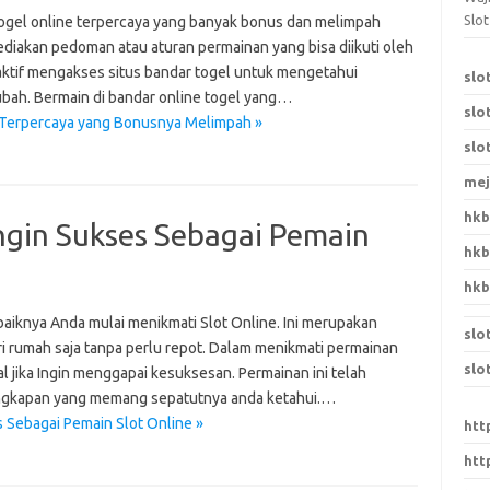
Slot
 togel online terpercaya yang banyak bonus dan melimpah
ediakan pedoman atau aturan permainan yang bisa diikuti oleh
 aktif mengakses situs bandar togel untuk mengetahui
slo
ubah. Bermain di bandar online togel yang…
slo
 Terpercaya yang Bonusnya Melimpah »
slo
mej
hk
Ingin Sukses Sebagai Pemain
hk
hk
sebaiknya Anda mulai menikmati Slot Online. Ini merupakan
slo
ri rumah saja tanpa perlu repot. Dalam menikmati permainan
slo
l jika Ingin menggapai kesuksesan. Permainan ini telah
engkapan yang memang sepatutnya anda ketahui.…
s Sebagai Pemain Slot Online »
htt
htt