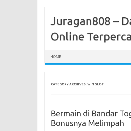
Skip
to
content
Juragan808 – Da
Online Terperc
HOME
CATEGORY ARCHIVES:
WIN SLOT
Bermain di Bandar To
Bonusnya Melimpah