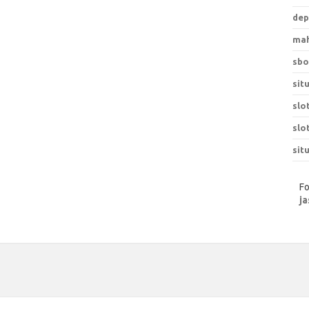
dep
mah
sbo
sit
slo
slo
sit
Fo
ja