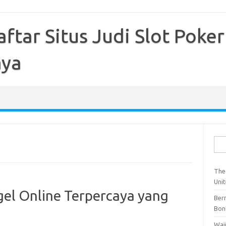
ftar Situs Judi Slot Poker
aya
Sea
for:
The
Uni
gel Online Terpercaya yang
Ber
Bon
Waji