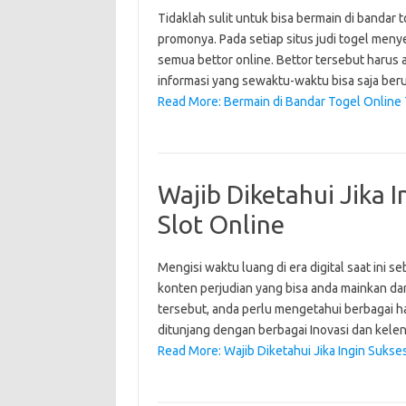
Tidaklah sulit untuk bisa bermain di bandar
promonya. Pada setiap situs judi togel meny
semua bettor online. Bettor tersebut harus
informasi yang sewaktu-waktu bisa saja ber
Read More: Bermain di Bandar Togel Online
Wajib Diketahui Jika 
Slot Online
Mengisi waktu luang di era digital saat ini 
konten perjudian yang bisa anda mainkan da
tersebut, anda perlu mengetahui berbagai ha
ditunjang dengan berbagai Inovasi dan kel
Read More: Wajib Diketahui Jika Ingin Sukse