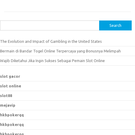
S
e
a
The Evolution and Impact of Gambling in the United States
r
Bermain di Bandar Togel Online Terpercaya yang Bonusnya Melimpah
c
h
Wajib Diketahui Jika Ingin Sukses Sebagai Pemain Slot Online
f
o
slot gacor
r
slot online
:
slot88
mejavip
hkbpokerqq
hkbpokerqq
hkbpokerqq