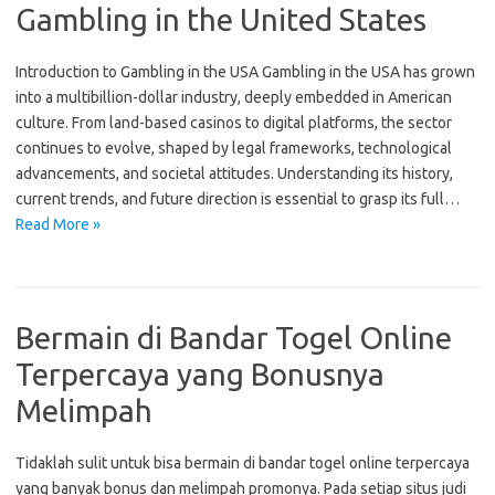
Gambling in the United States
Introduction to Gambling in the USA Gambling in the USA has grown
into a multibillion-dollar industry, deeply embedded in American
culture. From land-based casinos to digital platforms, the sector
continues to evolve, shaped by legal frameworks, technological
advancements, and societal attitudes. Understanding its history,
current trends, and future direction is essential to grasp its full…
Read More »
Bermain di Bandar Togel Online
Terpercaya yang Bonusnya
Melimpah
Tidaklah sulit untuk bisa bermain di bandar togel online terpercaya
yang banyak bonus dan melimpah promonya. Pada setiap situs judi