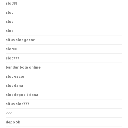
slot88
slot
slot
slot
situs slot gacor
slot88
slot777
bandar bola online
slot gacor
slot dana
slot deposit dana
situs slot777
777
depo 5k