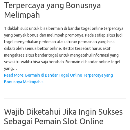
Terpercaya yang Bonusnya
Melimpah
Tidaklah sulit untuk bisa bermain di bandar togel online terpercaya
yang banyak bonus dan melimpah promonya. Pada setiap situs judi
togel menyediakan pedoman atau aturan permainan yang bisa
diikuti oleh semua bettor online. Bettor tersebut harus aktif
mengakses situs bandar togel untuk mengetahui informasi yang
sewaktu-waktu bisa saja berubah. Bermain di bandar online togel
yang…
Read More: Bermain di Bandar Togel Online Terpercaya yang
Bonusnya Melimpah »
Wajib Diketahui Jika Ingin Sukses
Sebagai Pemain Slot Online