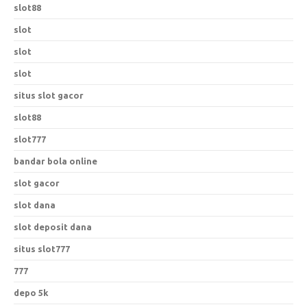
slot88
slot
slot
slot
situs slot gacor
slot88
slot777
bandar bola online
slot gacor
slot dana
slot deposit dana
situs slot777
777
depo 5k