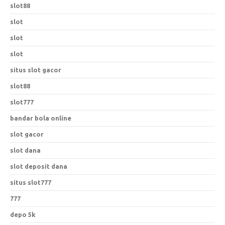
slot88
slot
slot
slot
situs slot gacor
slot88
slot777
bandar bola online
slot gacor
slot dana
slot deposit dana
situs slot777
777
depo 5k