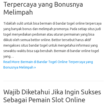
Terpercaya yang Bonusnya
Melimpah
Tidaklah sulit untuk bisa bermain di bandar togel online terpercaya
yang banyak bonus dan melimpah promonya. Pada setiap situs judi
togel menyediakan pedoman atau aturan permainan yang bisa
diikuti oleh semua bettor online. Bettor tersebut harus aktif
mengakses situs bandar togel untuk mengetahui informasi yang
sewaktu-waktu bisa saja berubah. Bermain di bandar online togel
yang…
Read More: Bermain di Bandar Togel Online Terpercaya yang
Bonusnya Melimpah »
Wajib Diketahui Jika Ingin Sukses
Sebagai Pemain Slot Online